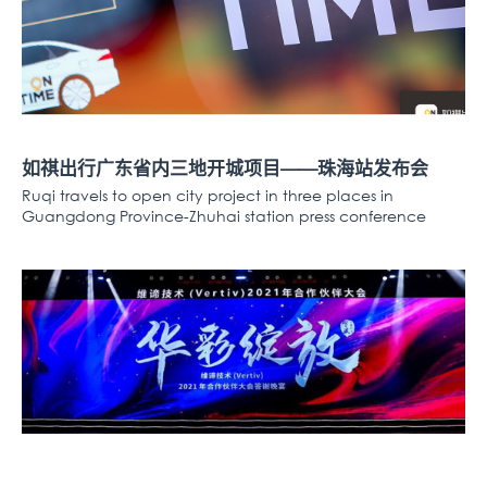
如祺出行广东省内三地开城项目——珠海站发布会
Ruqi travels to open city project in three places in
Guangdong Province-Zhuhai station press conference