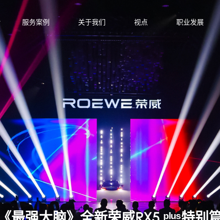
服务案例
关于我们
视点
职业发展
《最强大脑》全新荣威RX5 ᵖˡᵘˢ特别