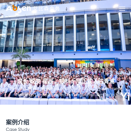
成长·蜕变·星辰，银科十年正式入驻青浦
Growth, Transformation and Stars, Yintech Investment
Holdings Limited Settled in Qingpu for Ten Tears
案例介绍
Case Study