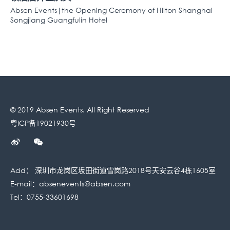
Absen Events|the Opening Ceremony of Hilton Shanghai
Songjiang Guangfulin Hotel
© 2019 Absen Events. All Right Reserved
粤ICP备19021930号
Add： 深圳市龙岗区坂田街道雪岗路2018号天安云谷4栋1605室
E-mail：
absenevents@absen.com
Tel：0755-33601698