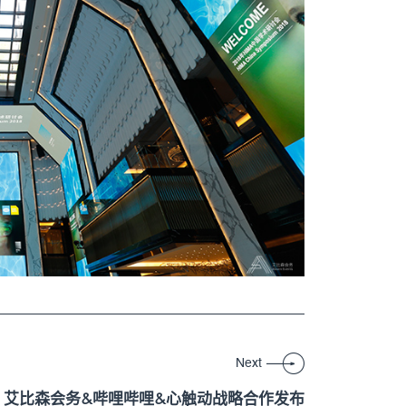
Next
艾比森会务&哔哩哔哩&心触动战略合作发布